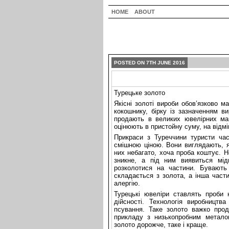
HOME
ABOUT
POSTED ON 7TH JUNE 2016
Турецьке золото
Якісні золоті вироби обов’язково 
кокошнику, бірку із зазначенням в
продають в великих ювелірних маг
оцінюють в пристойну суму, на відмі
Прикраси з Туреччини туристи час
смішною ціною. Вони виглядають, я
них небагато, хоча проба коштує. 
зникне, а під ним виявиться мід
розколотися на частини. Бувают
складається з золота, а інша части
алергію.
Турецькі ювеліри ставлять проби 
дійсності. Технологія виробницт
псування. Таке золото важко прода
прикладу з низькопробним метало
золото дорожче, таке і краще.