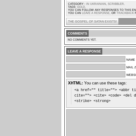
CATEGORY :
IN UKRAINIAN
,
SCRIBBLER
.
TAGS:
GOLD
.
YOU CAN FOLLOW ANY RESPONSES TO THIS 
YOU CAN
LEAVE A RESPONSE
, OR
TRACKBACK
F
THE GOSPEL OF SATAN EXISTS!
COMMENTS
NO COMMENTS YET.
LEAVE A RESPONSE
NAME 
MAIL 
WEBS
XHTML:
You can use these tags:
<a href="" title=""> <abbr ti
cite=""> <cite> <code> <del d
<strike> <strong>