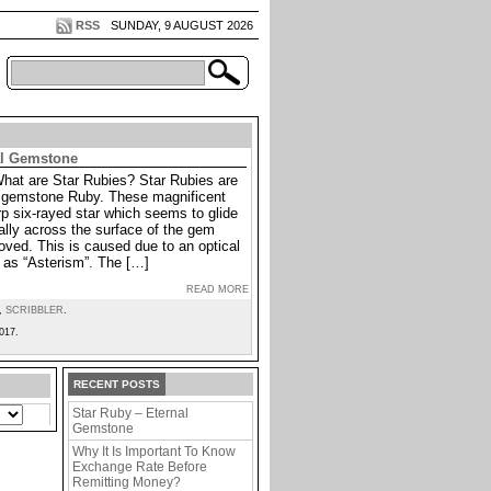
RSS
SUNDAY, 9 AUGUST 2026
al Gemstone
What are Star Rubies? Star Rubies are
he gemstone Ruby. These magnificent
p six-rayed star which seems to glide
lly across the surface of the gem
oved. This is caused due to an optical
as “Asterism”. The […]
READ MORE
,
SCRIBBLER
.
017.
RECENT POSTS
Star Ruby – Eternal
Gemstone
Why It Is Important To Know
Exchange Rate Before
Remitting Money?