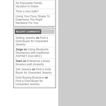
An Enjoyable Family
Vacation In Dubai
Than a nice bath?
Using Your Face Shape To
Determine The Right
Necklace For You
RECENT COMMENTS
Selling Jewelry
on
Find a
Gold Buyer for Unwanted
Jewelry
Jorge
on
Using Mustache
(Nustache) with traditional
ASP.NET (non MVC)
Sven
on
Enterprise Library
binaries path property
Sell Jewelry
on
Find a Gold
Buyer for Unwanted Jewelry
Gold Buying Business
on
Find a Gold Buyer for
Unwanted Jewelry