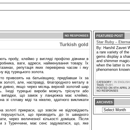
NO RESPONSES
FEATURED POST
Star Ruby – Etern
Turkish gold
By: Harshil Zaveri 
a rare variety of t
gems display a shar
мають пробу, клеймо у вигляді профілю дівчини в
and shimmer magica
иробника, ваги, адреси, найменування товару. Їх
when the latter is m
азинах, репутація яких перевірена часом і яку
phenomenon known 
ну від турецького золота.
то привозять на батьківщину, придбавши їх за
к золоті, але, насправді, благородного металу в
CATEGORY :
IN ENGLISH
TAGS:
RUBY
.
Не дивно, якщо через місяць верхній золотий шар
POSTED ON 6TH APRIL 2
ь. Іноді турецькі вироби можуть тріснути або
NO RESPONSES
ь випадки, що замок у ланцюжка має клеймо,
на зі сплаву міді та нікелю, здатного викликати
ARCHIVES
ARCHIVES
на золоті прикраси, що зовсім не відповідають
ва порушується, що призводить до їх швидкого
ти, через величезної кількості домішок. Після
м з Туреччини, має сенс задуматися, що, яке