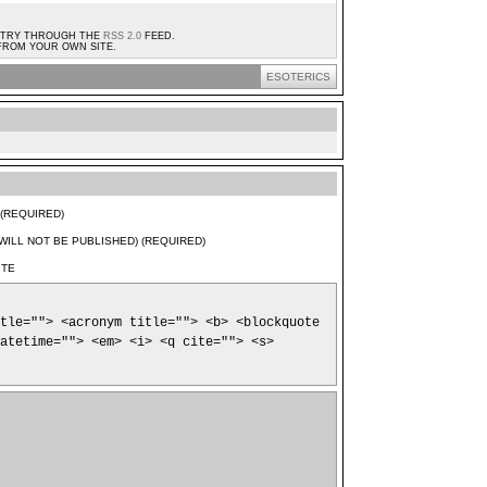
ENTRY THROUGH THE
RSS 2.0
FEED.
ROM YOUR OWN SITE.
ESOTERICS
(REQUIRED)
(WILL NOT BE PUBLISHED) (REQUIRED)
ITE
tle=""> <acronym title=""> <b> <blockquote
atetime=""> <em> <i> <q cite=""> <s>